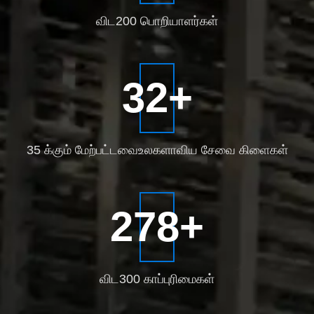
விட
200 பொறியாளர்கள்
35
+
35 க்கும் மேற்பட்டவை
உலகளாவிய சேவை கிளைகள்
300
+
விட
300 காப்புரிமைகள்