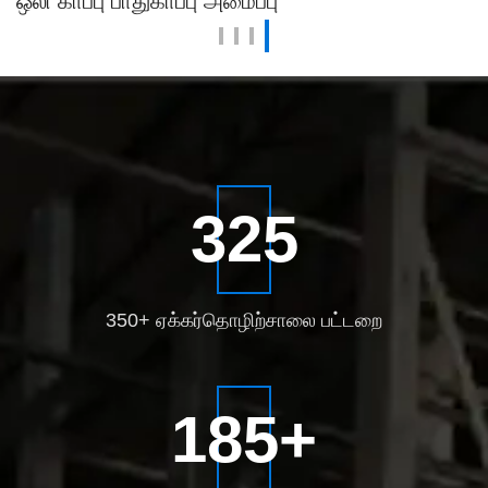
ஒலி காப்பு பாதுகாப்பு அமைப்பு
350
350+ ஏக்கர்
தொழிற்சாலை பட்டறை
200
+