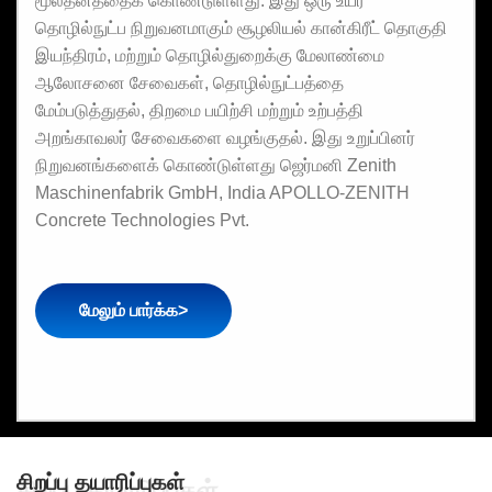
மூலதனத்தைக் கொண்டுள்ளது. இது ஒரு உயர்
தொழில்நுட்ப நிறுவனமாகும் சூழலியல் கான்கிரீட் தொகுதி
இயந்திரம், மற்றும் தொழில்துறைக்கு மேலாண்மை
ஆலோசனை சேவைகள், தொழில்நுட்பத்தை
மேம்படுத்துதல், திறமை பயிற்சி மற்றும் உற்பத்தி
அறங்காவலர் சேவைகளை வழங்குதல். இது உறுப்பினர்
நிறுவனங்களைக் கொண்டுள்ளது ஜெர்மனி Zenith
Maschinenfabrik GmbH, India APOLLO-ZENITH
Concrete Technologies Pvt.
மேலும் பார்க்க>
சிறப்பு தயாரிப்புகள்
சிறப்பு தயாரிப்புகள்