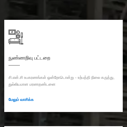
நுண்ணறிவு பட்டறை
சி.என்.சி உபகரணங்கள் ஒன்றோடொன்று - உற்பத்தி நிலை கருத்து,
துல்லியமான மரணதண்டனை
மேலும் வாசிக்க