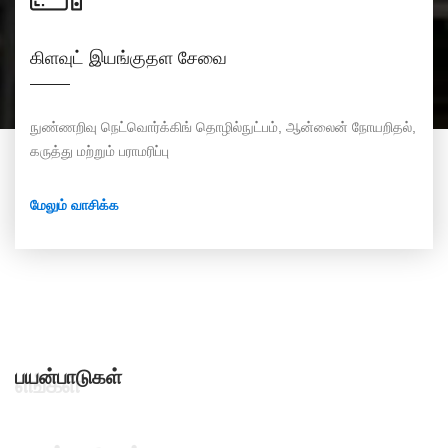
கிளவுட் இயங்குதள சேவை
நுண்ணறிவு நெட்வொர்க்கிங் தொழில்நுட்பம், ஆன்லைன் நோயறிதல்,
கருத்து மற்றும் பராமரிப்பு
மேலும் வாசிக்க
பயன்பாடுகள்
எங்கள்