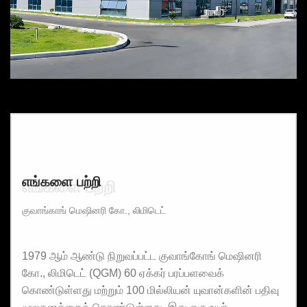
எங்களை பற்றி
எங்களை பற்றி
குவாங்காங் மெஷினரி கோ., லிமிடெட்
1979 ஆம் ஆண்டு நிறுவப்பட்ட குவாங்கோங் மெஷினரி
கோ., லிமிடெட் (QGM) 60 ஏக்கர் பரப்பளவைக்
கொண்டுள்ளது மற்றும் 100 மில்லியன் யுவான்களின் பதிவு