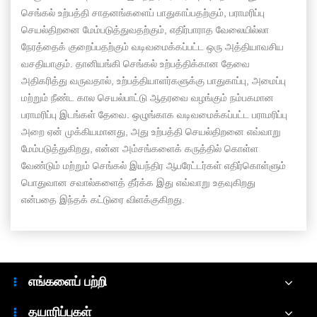
செங்கல் உற்பத்தி சாதனங்களைப் பாதுகாப்பதற்கும், பராமரிப்பு
செயல்திறனை மேம்படுத்துவதற்கும், எதிர்பாராத வேலையில்லா
நேரத்தைக் குறைப்பதற்கும் வடிவமைக்கப்பட்ட ஒரு அத்தியாவசிய
வசதியாகும். தானியங்கி செங்கல் உற்பத்திக்கான தேவை
அதிகரித்து வருவதால், உற்பத்தியாளர்களுக்கு பாதுகாப்பு, அமைப்பு
மற்றும் நீண்ட கால செயல்பாட்டு ஆதரவை வழங்கும் நம்பகமான
பராமரிப்பு இடங்கள் தேவை. ஒழுங்காக வடிவமைக்கப்பட்ட பராமரிப்பு
அறை ஏன் முக்கியமானது, அது உற்பத்தி செயல்திறனை எவ்வாறு
மேம்படுத்துகிறது, என்ன அம்சங்களைக் கருத்தில் கொள்ள
வேண்டும் மற்றும் செங்கல் இயந்திர ஆபரேட்டர்கள் எதிர்கொள்ளும்
பொதுவான சவால்களைத் தீர்க்க இது எவ்வாறு உதவுகிறது
என்பதை இந்தக் கட்டுரை விளக்குகிறது.
எங்களைப் பற்றி
தயாரிப்புகள்